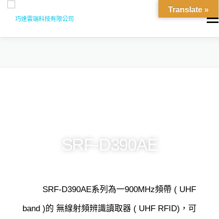
Translate »
選單
SRF-D390AE
SRF-D390AE系列為一900MHz頻帶 ( UHF
band )的 無線射頻辨識讀取器 ( UHF RFID)，可