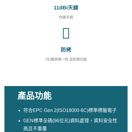
11dBi天線
內建天線
防拷
TID碼具唯一性 且防拷功能
產品功能
符合EPC Gen 2(ISO18000-6C)標準標籤電子
GEN標準全碼(96位元)資料處理，資料安全性
高且不重覆