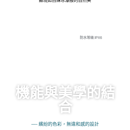
顯現如白練冰瀑般的自然美
防水等級:IPX6
機能與美學的結
合
—- 繽紛的色彩，無違和感的設計