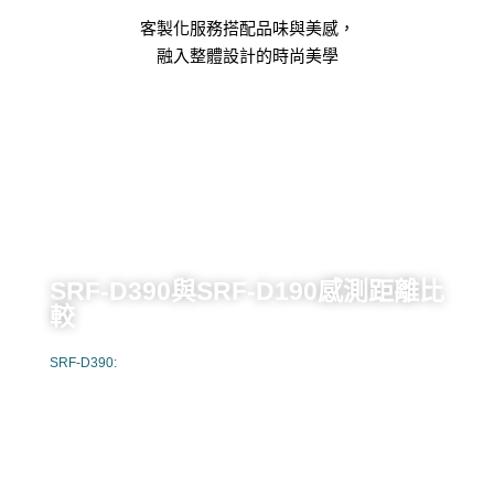
客製化服務搭配品味與美感，
融入整體設計的時尚美學
SRF-D390與SRF-D190感測距離比
較
SRF-D390: